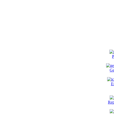
P
Ge
E
Rep