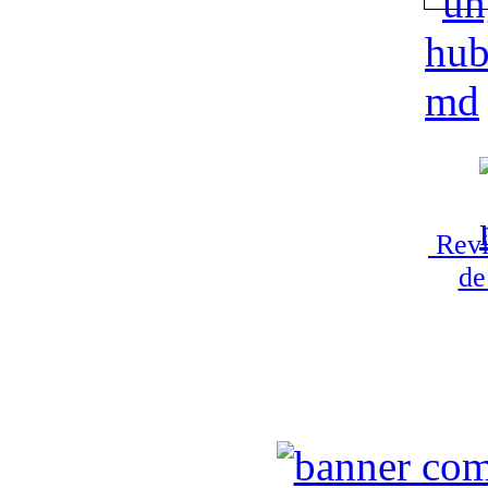
Revi
de