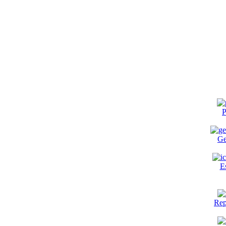
P
Ge
E
Rep