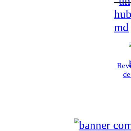
Revi
de