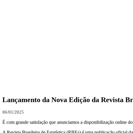
Lançamento da Nova Edição da Revista Bras
06/01/2025
É com grande satisfação que anunciamos a disponibilização online do V
A Revista Brasileira de Estatística (RBEs) é uma publicação oficial d