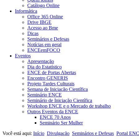
Catálogo Online
Informática
Office 365 Online
Drive IBGE
Acesso ao Bme
Dicas
Seminários e Defesas
Notícias em geral
ENCEemFOCO
Eventos
Apresentação
Dia do Estatístico
ENCE de Portas Abertas
Encontro GENERIS
Projeto Tardes Culturais
Semana de Iniciação Científica
Seminário ENCE
Seminário de Iniciação Científica
Workshop ENCE e o Mercado de trabalho
Outros Eventos da ENCE
ENCE 70 Anos
Seminário Ser Mulher
Você está aqui:
Início
Divulgação
Seminários e Defesas
Portal EN