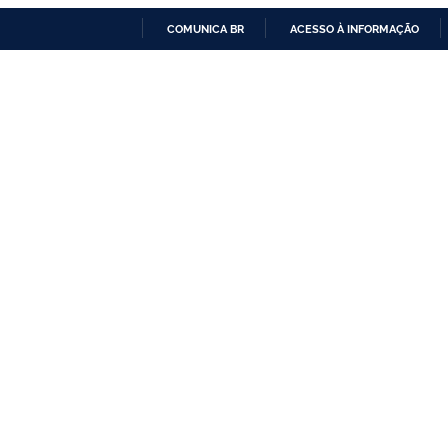
COMUNICA BR
ACESSO À INFORMAÇÃO
IR
PARA
O
CONTEÚDO