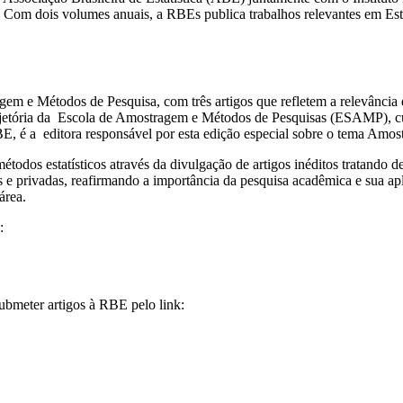
40. Com dois volumes anuais, a RBEs publica trabalhos relevantes em Es
em e Métodos de Pesquisa, com três artigos que refletem a relevância d
ajetória da Escola de Amostragem e Métodos de Pesquisas (ESAMP), cu
E, é a editora responsável por esta edição especial sobre o tema Amo
odos estatísticos através da divulgação de artigos inéditos tratando de
as e privadas, reafirmando a importância da pesquisa acadêmica e sua ap
área.
:
ubmeter artigos à RBE pelo link: