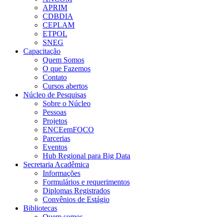
APRIM
CDBDIA
CEPLAM
ETPOL
SNEG
Capacitação
Quem Somos
O que Fazemos
Contato
Cursos abertos
Núcleo de Pesquisas
Sobre o Núcleo
Pessoas
Projetos
ENCEemFOCO
Parcerias
Eventos
Hub Regional para Big Data
Secretaria Acadêmica
Informações
Formulários e requerimentos
Diplomas Registrados
Convênios de Estágio
Bibliotecas
Quem somos