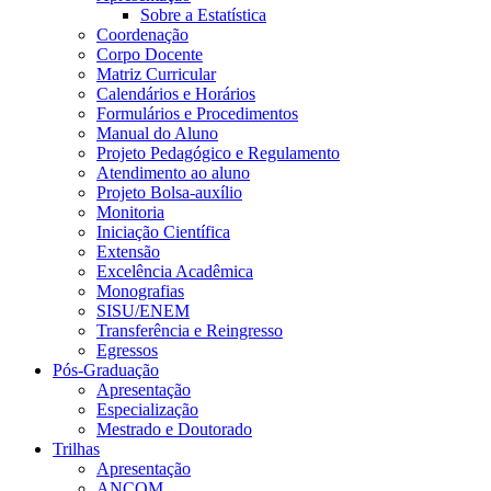
Sobre a Estatística
Coordenação
Corpo Docente
Matriz Curricular
Calendários e Horários
Formulários e Procedimentos
Manual do Aluno
Projeto Pedagógico e Regulamento
Atendimento ao aluno
Projeto Bolsa-auxílio
Monitoria
Iniciação Científica
Extensão
Excelência Acadêmica
Monografias
SISU/ENEM
Transferência e Reingresso
Egressos
Pós-Graduação
Apresentação
Especialização
Mestrado e Doutorado
Trilhas
Apresentação
ANCOM