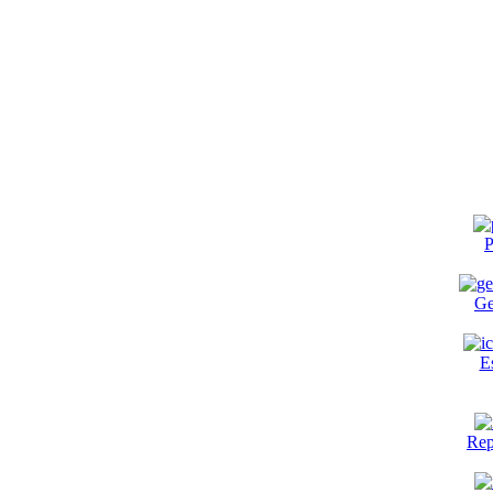
P
Ge
E
Rep