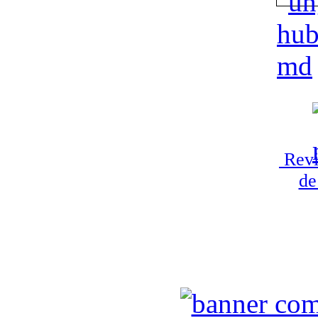
Revi
de