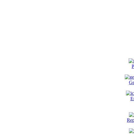
P
Ge
E
Rep