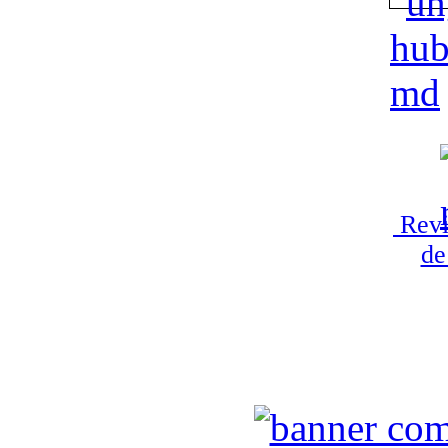
Revi
de