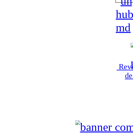
Revi
de