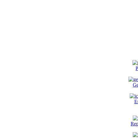
P
Ge
E
Rep