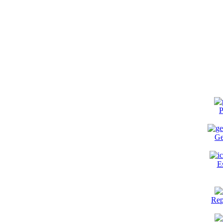
P
Ge
E
Rep