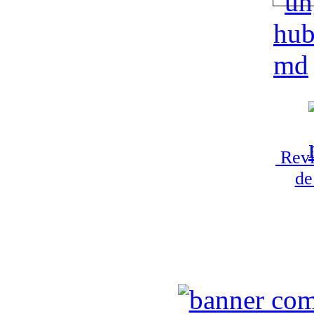
Revi
de