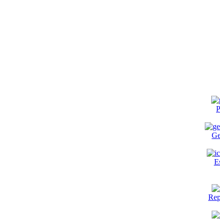
P
Ge
E
Rep