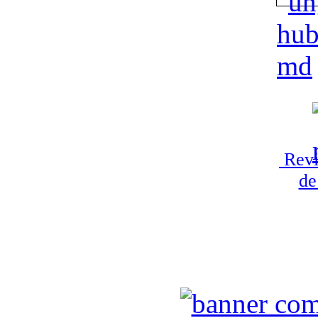
Revi
de