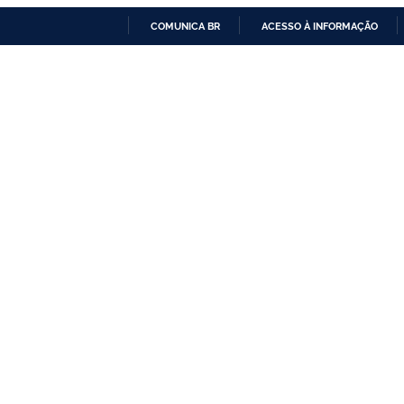
COMUNICA BR
ACESSO À INFORMAÇÃO
IR
PARA
O
CONTEÚDO