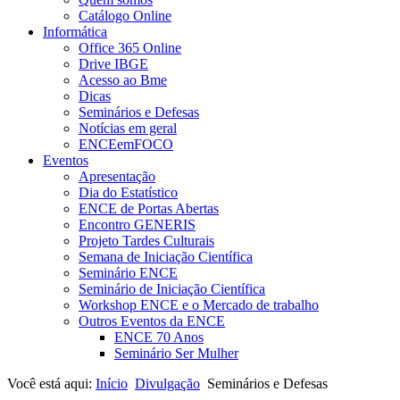
Catálogo Online
Informática
Office 365 Online
Drive IBGE
Acesso ao Bme
Dicas
Seminários e Defesas
Notícias em geral
ENCEemFOCO
Eventos
Apresentação
Dia do Estatístico
ENCE de Portas Abertas
Encontro GENERIS
Projeto Tardes Culturais
Semana de Iniciação Científica
Seminário ENCE
Seminário de Iniciação Científica
Workshop ENCE e o Mercado de trabalho
Outros Eventos da ENCE
ENCE 70 Anos
Seminário Ser Mulher
Você está aqui:
Início
Divulgação
Seminários e Defesas