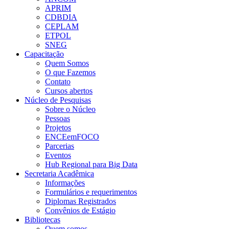
APRIM
CDBDIA
CEPLAM
ETPOL
SNEG
Capacitação
Quem Somos
O que Fazemos
Contato
Cursos abertos
Núcleo de Pesquisas
Sobre o Núcleo
Pessoas
Projetos
ENCEemFOCO
Parcerias
Eventos
Hub Regional para Big Data
Secretaria Acadêmica
Informações
Formulários e requerimentos
Diplomas Registrados
Convênios de Estágio
Bibliotecas
Quem somos