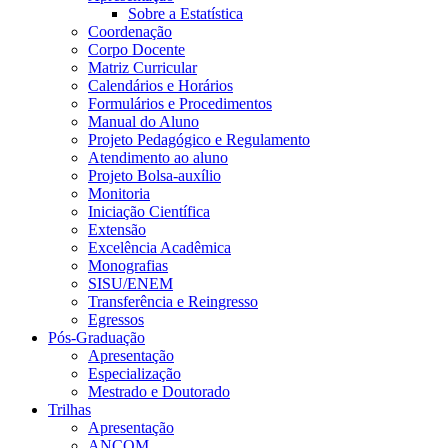
Sobre a Estatística
Coordenação
Corpo Docente
Matriz Curricular
Calendários e Horários
Formulários e Procedimentos
Manual do Aluno
Projeto Pedagógico e Regulamento
Atendimento ao aluno
Projeto Bolsa-auxílio
Monitoria
Iniciação Científica
Extensão
Excelência Acadêmica
Monografias
SISU/ENEM
Transferência e Reingresso
Egressos
Pós-Graduação
Apresentação
Especialização
Mestrado e Doutorado
Trilhas
Apresentação
ANCOM