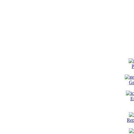
P
Ge
E
Rep