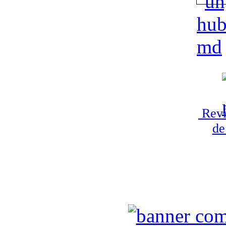
Revi
de