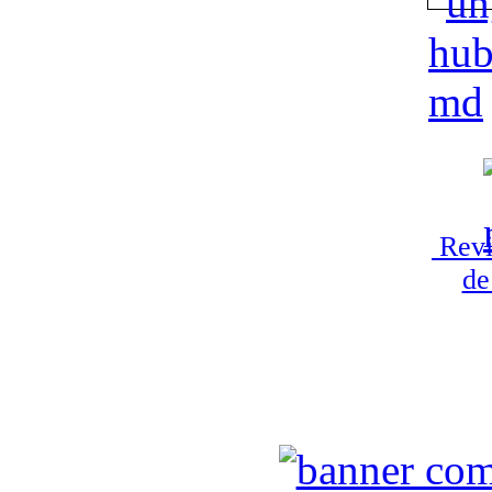
Revi
de