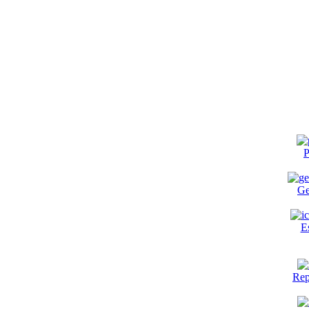
P
Ge
E
Rep