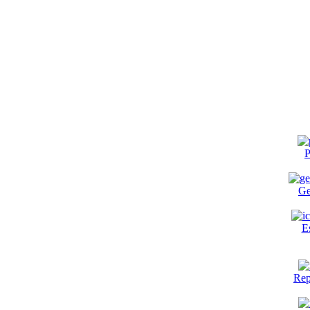
P
Ge
E
Rep