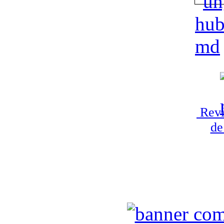
Revi
de