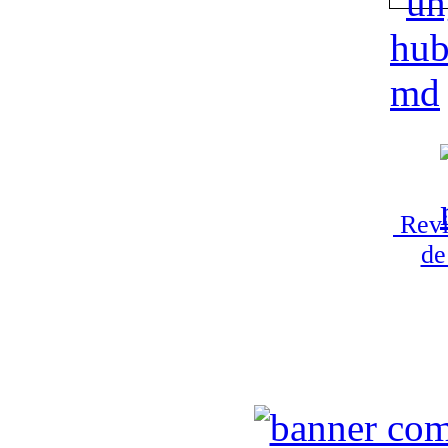
Revi
de