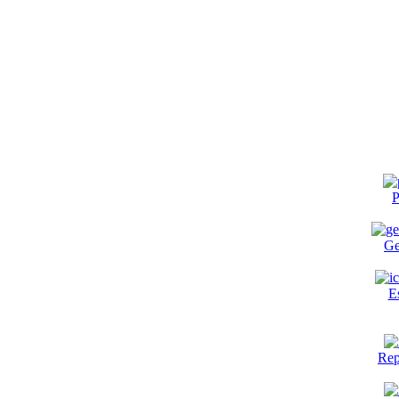
P
Ge
E
Rep