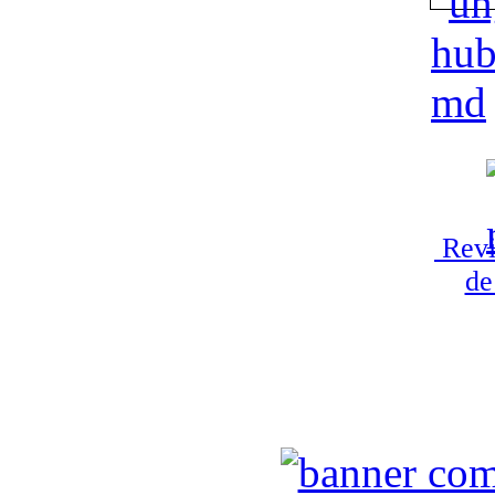
Revi
de