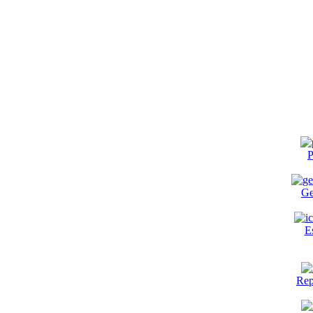
P
Ge
E
Rep