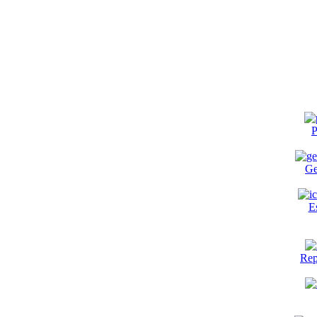
P
Ge
E
Rep