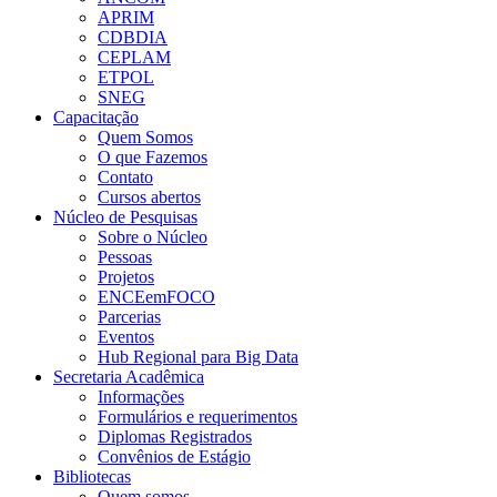
APRIM
CDBDIA
CEPLAM
ETPOL
SNEG
Capacitação
Quem Somos
O que Fazemos
Contato
Cursos abertos
Núcleo de Pesquisas
Sobre o Núcleo
Pessoas
Projetos
ENCEemFOCO
Parcerias
Eventos
Hub Regional para Big Data
Secretaria Acadêmica
Informações
Formulários e requerimentos
Diplomas Registrados
Convênios de Estágio
Bibliotecas
Quem somos