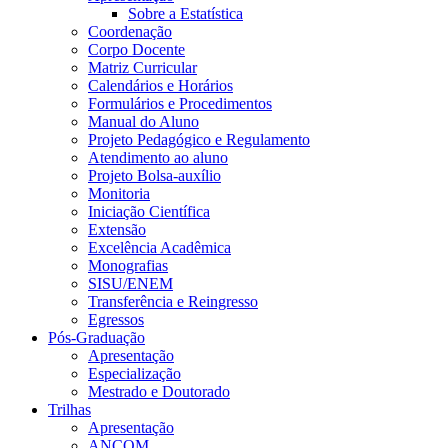
Sobre a Estatística
Coordenação
Corpo Docente
Matriz Curricular
Calendários e Horários
Formulários e Procedimentos
Manual do Aluno
Projeto Pedagógico e Regulamento
Atendimento ao aluno
Projeto Bolsa-auxílio
Monitoria
Iniciação Científica
Extensão
Excelência Acadêmica
Monografias
SISU/ENEM
Transferência e Reingresso
Egressos
Pós-Graduação
Apresentação
Especialização
Mestrado e Doutorado
Trilhas
Apresentação
ANCOM