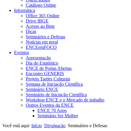
Catálogo Online
Informática
Office 365 Online
Drive IBGE
Acesso ao Bme
Dicas
Seminários e Defesas
Notícias em geral
ENCEemFOCO
Eventos
Apresentação
Dia do Estatístico
ENCE de Portas Abertas
Encontro GENERIS
Projeto Tardes Culturais
Semana de Iniciação Científica
Seminário ENCE
Seminário de Iniciação Científica
Workshop ENCE e o Mercado de trabalho
Outros Eventos da ENCE
ENCE 70 Anos
Seminário Ser Mulher
Você está aqui:
Início
Divulgação
Seminários e Defesas