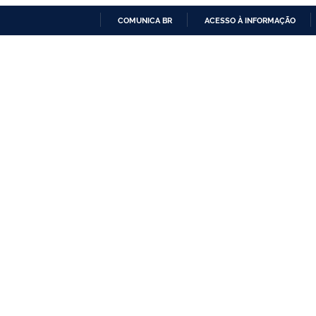
COMUNICA BR
ACESSO À INFORMAÇÃO
IR
PARA
O
CONTEÚDO