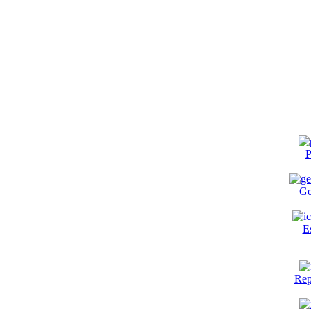
P
Ge
E
Rep