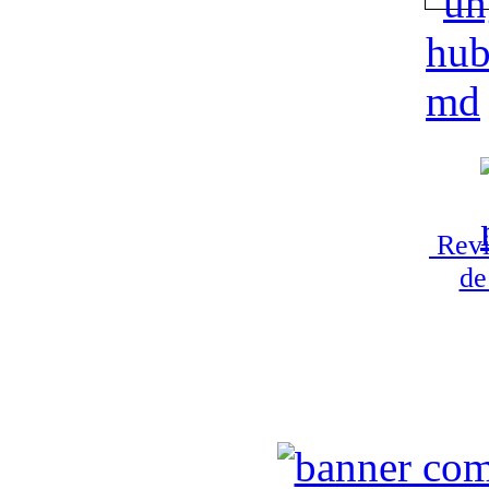
Revi
de