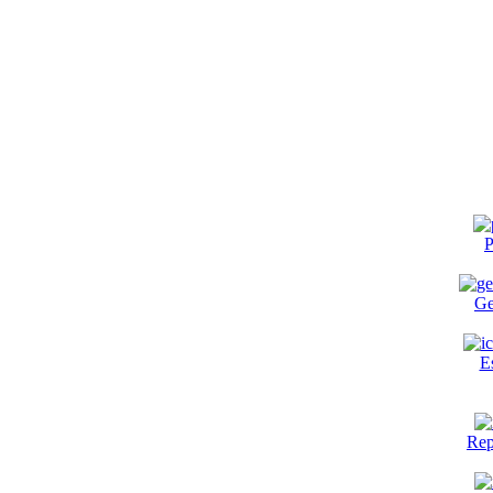
P
Ge
E
Rep