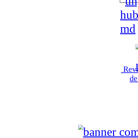
Revi
de