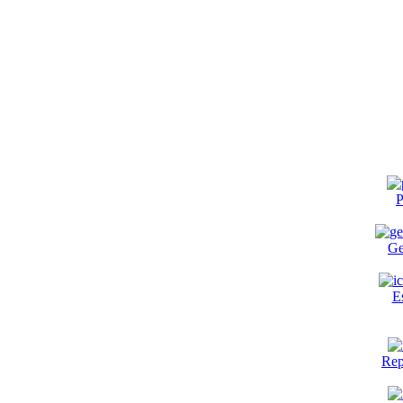
P
Ge
E
Rep