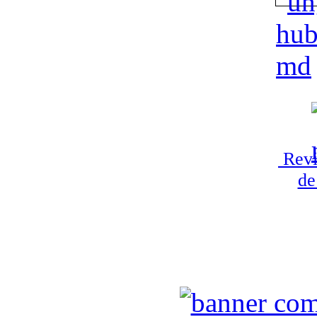
Revi
de