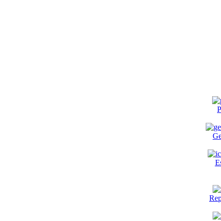
P
Ge
E
Rep