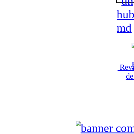
Revi
de