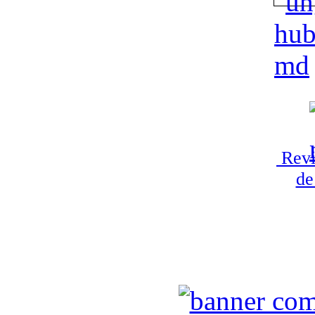
Revi
de