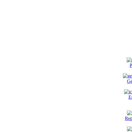
P
Ge
E
Rep