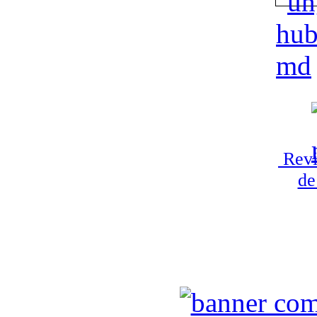
Revi
de