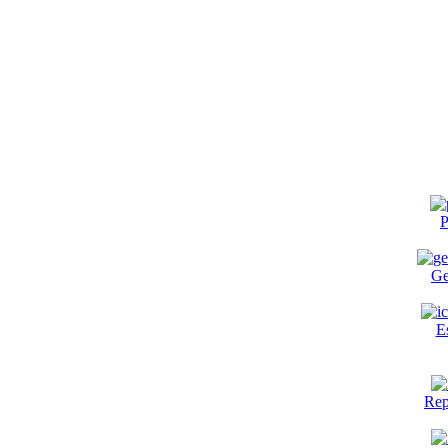
P
Ge
E
Rep