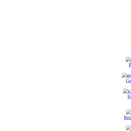
P
Ge
E
Rep