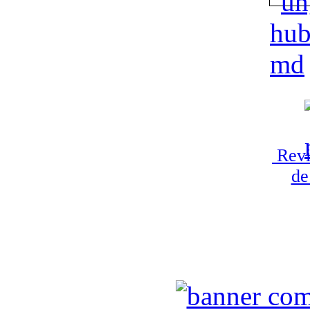
Revi
de