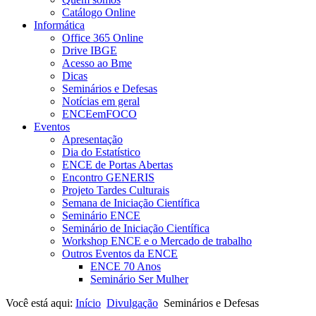
Catálogo Online
Informática
Office 365 Online
Drive IBGE
Acesso ao Bme
Dicas
Seminários e Defesas
Notícias em geral
ENCEemFOCO
Eventos
Apresentação
Dia do Estatístico
ENCE de Portas Abertas
Encontro GENERIS
Projeto Tardes Culturais
Semana de Iniciação Científica
Seminário ENCE
Seminário de Iniciação Científica
Workshop ENCE e o Mercado de trabalho
Outros Eventos da ENCE
ENCE 70 Anos
Seminário Ser Mulher
Você está aqui:
Início
Divulgação
Seminários e Defesas