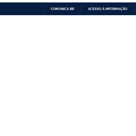
COMUNICA BR
ACESSO À INFORMAÇÃO
IR
PARA
O
CONTEÚDO