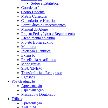
Sobre a Estatística
Coordenação
Corpo Docente
Matriz Curricular
Calendários e Horários
Formulários e Procedimentos
Manual do Aluno
Projeto Pedagógico e Regulamento
Atendimento ao aluno
Projeto Bolsa-auxílio
Monitoria
Iniciação Científica
Extensão
Excelência Acadêmica
Monografias
SISU/ENEM
Transferência e Reingresso
Egressos
Pós-Graduação
Apresentação
Especialização
Mestrado e Doutorado
Trilhas
Apresentação
ANCOM