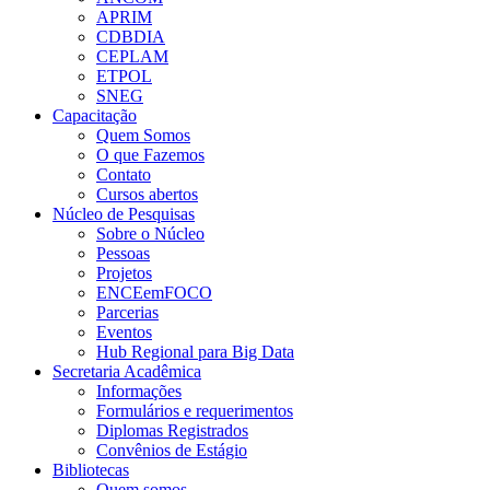
APRIM
CDBDIA
CEPLAM
ETPOL
SNEG
Capacitação
Quem Somos
O que Fazemos
Contato
Cursos abertos
Núcleo de Pesquisas
Sobre o Núcleo
Pessoas
Projetos
ENCEemFOCO
Parcerias
Eventos
Hub Regional para Big Data
Secretaria Acadêmica
Informações
Formulários e requerimentos
Diplomas Registrados
Convênios de Estágio
Bibliotecas
Quem somos