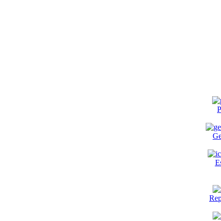
P
Ge
E
Rep