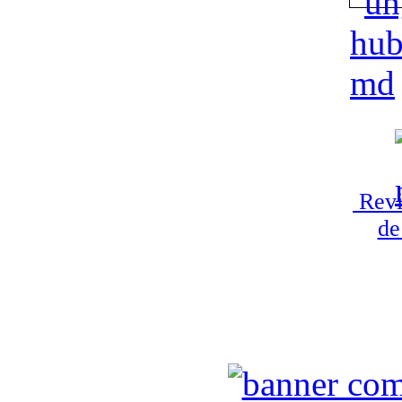
Revi
de