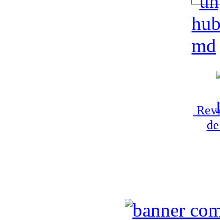
Revi
de