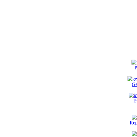
P
Ge
E
Rep