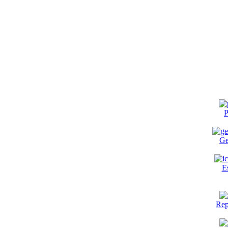
P
Ge
E
Rep