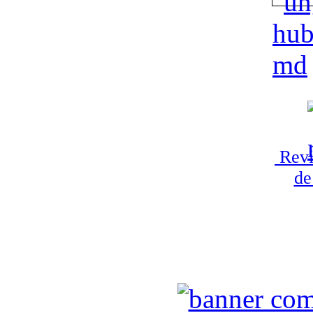
Revi
de