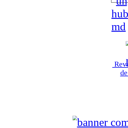
Revi
de