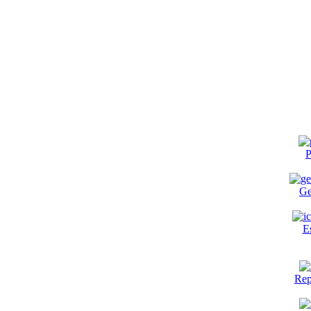
P
Ge
E
Rep