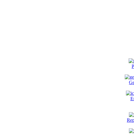
P
Ge
E
Rep