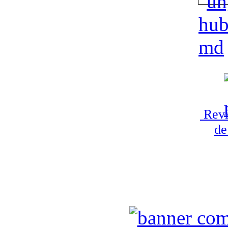
Revi
de