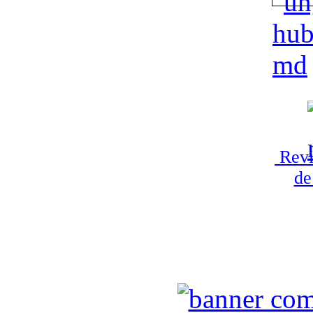
Revi
de