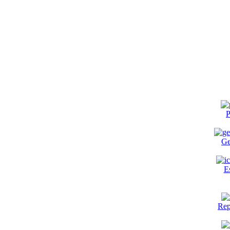
P
Ge
E
Rep