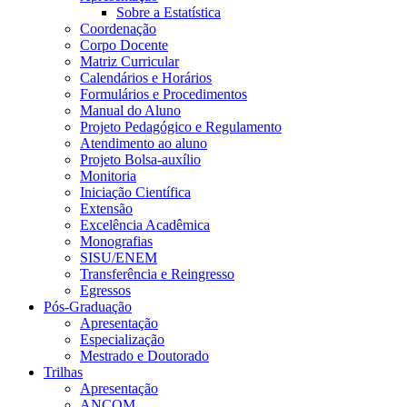
Sobre a Estatística
Coordenação
Corpo Docente
Matriz Curricular
Calendários e Horários
Formulários e Procedimentos
Manual do Aluno
Projeto Pedagógico e Regulamento
Atendimento ao aluno
Projeto Bolsa-auxílio
Monitoria
Iniciação Científica
Extensão
Excelência Acadêmica
Monografias
SISU/ENEM
Transferência e Reingresso
Egressos
Pós-Graduação
Apresentação
Especialização
Mestrado e Doutorado
Trilhas
Apresentação
ANCOM