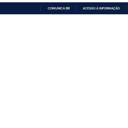
COMUNICA BR
ACESSO À INFORMAÇÃO
IR
PARA
O
CONTEÚDO