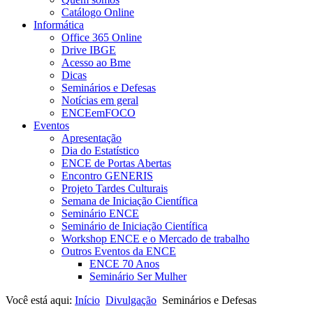
Catálogo Online
Informática
Office 365 Online
Drive IBGE
Acesso ao Bme
Dicas
Seminários e Defesas
Notícias em geral
ENCEemFOCO
Eventos
Apresentação
Dia do Estatístico
ENCE de Portas Abertas
Encontro GENERIS
Projeto Tardes Culturais
Semana de Iniciação Científica
Seminário ENCE
Seminário de Iniciação Científica
Workshop ENCE e o Mercado de trabalho
Outros Eventos da ENCE
ENCE 70 Anos
Seminário Ser Mulher
Você está aqui:
Início
Divulgação
Seminários e Defesas