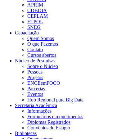
APRIM
CDBDIA
CEPLAM
ETPOL
SNEG
Capacitação
Quem Somos
O que Fazemos
Contato
Cursos abertos
Núcleo de Pesquisas
Sobre o Núcleo
Pessoas
Projetos
ENCEemFOCO
Parcerias
Eventos
Hub Regional para Big Data
Secretaria Acadêmica
Informações
Formulários e requerimentos
Diplomas Registrados
Convênios de Estágio
Bibliotecas
Quem somos