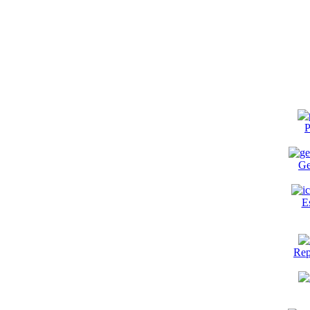
P
Ge
E
Rep