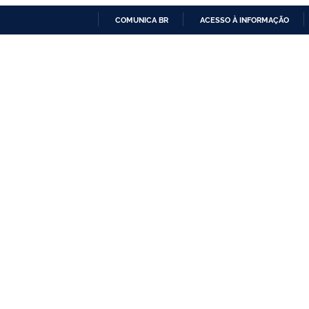
COMUNICA BR
ACESSO À INFORMAÇÃO
IR
PARA
O
CONTEÚDO