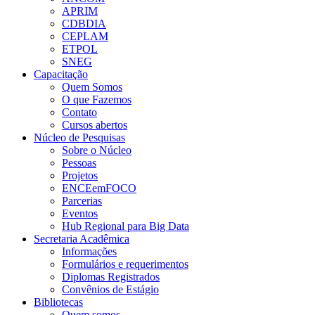
APRIM
CDBDIA
CEPLAM
ETPOL
SNEG
Capacitação
Quem Somos
O que Fazemos
Contato
Cursos abertos
Núcleo de Pesquisas
Sobre o Núcleo
Pessoas
Projetos
ENCEemFOCO
Parcerias
Eventos
Hub Regional para Big Data
Secretaria Acadêmica
Informações
Formulários e requerimentos
Diplomas Registrados
Convênios de Estágio
Bibliotecas
Quem somos