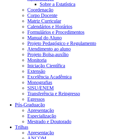
Sobre a Estatística
Coordenação
Corpo Docente
Matriz Curricular
Calendários e Horários
Formulários e Procedimentos
Manual do Aluno
Projeto Pedagógico e Regulamento
Atendimento ao aluno
Projeto Bolsa-auxílio
Monitoria
Iniciação Científica
Extensão
Excelência Acadêmica
Monografias
SISU/ENEM
Transferência e Reingresso
Egressos
Pós-Graduação
Apresentação
Especialização
Mestrado e Doutorado
Trilhas
Apresentação
ANCOM