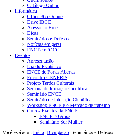
Catálogo Online
Informática
Office 365 Online
Drive IBGE
Acesso ao Bme
Dicas
Seminários e Defesas
Notícias em geral
ENCEemFOCO
Eventos
Apresentação
Dia do Estatístico
ENCE de Portas Abertas
Encontro GENERIS
Projeto Tardes Culturais
Semana de Iniciação Científica
Seminário ENCE
Seminário de Iniciação Científica
Workshop ENCE e o Mercado de trabalho
Outros Eventos da ENCE
ENCE 70 Anos
Seminário Ser Mulher
Você está aqui:
Início
Divulgação
Seminários e Defesas