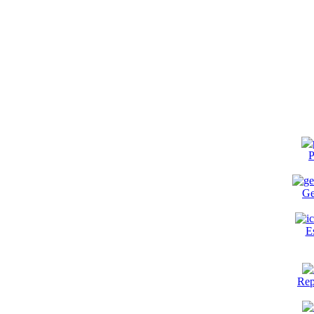
P
Ge
E
Rep