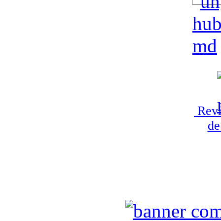
Revi
de