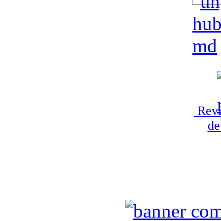
Revi
de