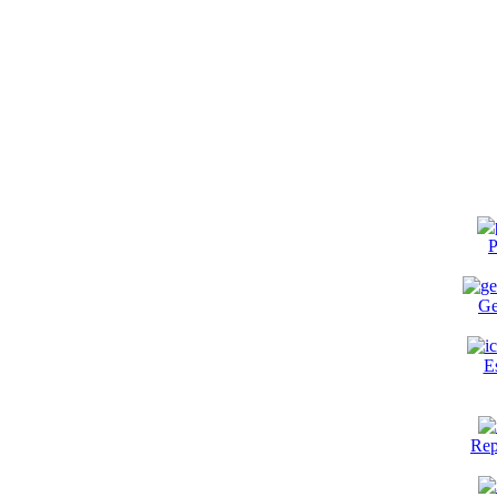
P
Ge
E
Rep