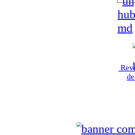
Revi
de