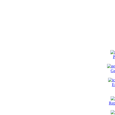
P
Ge
E
Rep