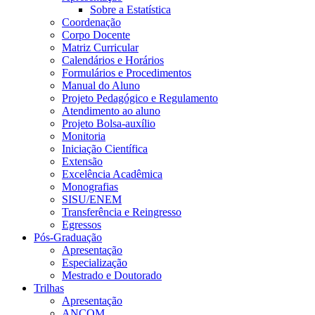
Sobre a Estatística
Coordenação
Corpo Docente
Matriz Curricular
Calendários e Horários
Formulários e Procedimentos
Manual do Aluno
Projeto Pedagógico e Regulamento
Atendimento ao aluno
Projeto Bolsa-auxílio
Monitoria
Iniciação Científica
Extensão
Excelência Acadêmica
Monografias
SISU/ENEM
Transferência e Reingresso
Egressos
Pós-Graduação
Apresentação
Especialização
Mestrado e Doutorado
Trilhas
Apresentação
ANCOM