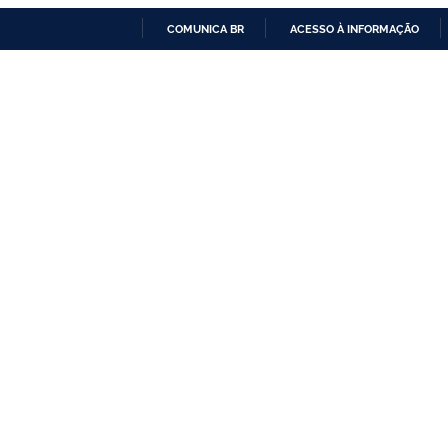
COMUNICA BR
ACESSO À INFORMAÇÃO
IR
PARA
O
CONTEÚDO