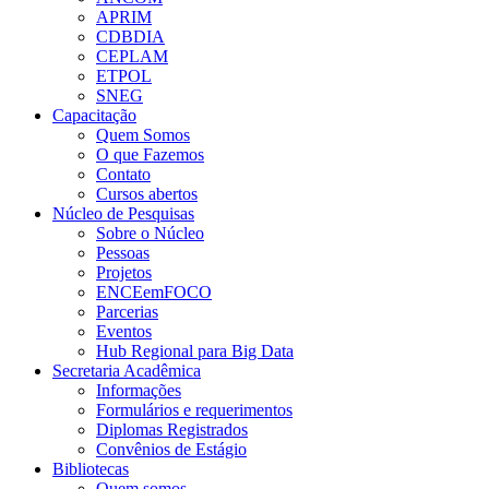
APRIM
CDBDIA
CEPLAM
ETPOL
SNEG
Capacitação
Quem Somos
O que Fazemos
Contato
Cursos abertos
Núcleo de Pesquisas
Sobre o Núcleo
Pessoas
Projetos
ENCEemFOCO
Parcerias
Eventos
Hub Regional para Big Data
Secretaria Acadêmica
Informações
Formulários e requerimentos
Diplomas Registrados
Convênios de Estágio
Bibliotecas
Quem somos