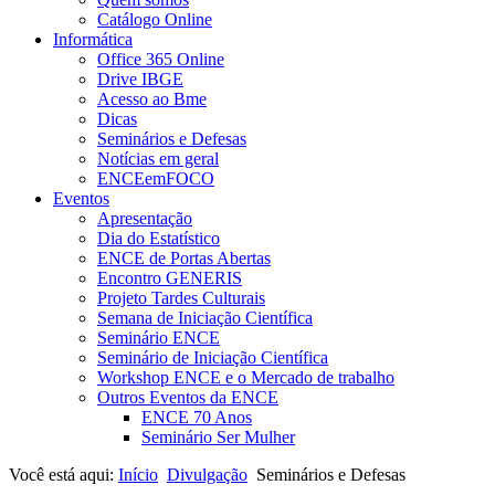
Catálogo Online
Informática
Office 365 Online
Drive IBGE
Acesso ao Bme
Dicas
Seminários e Defesas
Notícias em geral
ENCEemFOCO
Eventos
Apresentação
Dia do Estatístico
ENCE de Portas Abertas
Encontro GENERIS
Projeto Tardes Culturais
Semana de Iniciação Científica
Seminário ENCE
Seminário de Iniciação Científica
Workshop ENCE e o Mercado de trabalho
Outros Eventos da ENCE
ENCE 70 Anos
Seminário Ser Mulher
Você está aqui:
Início
Divulgação
Seminários e Defesas