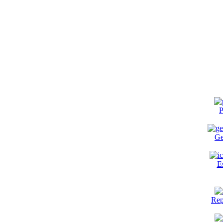
P
Ge
E
Rep