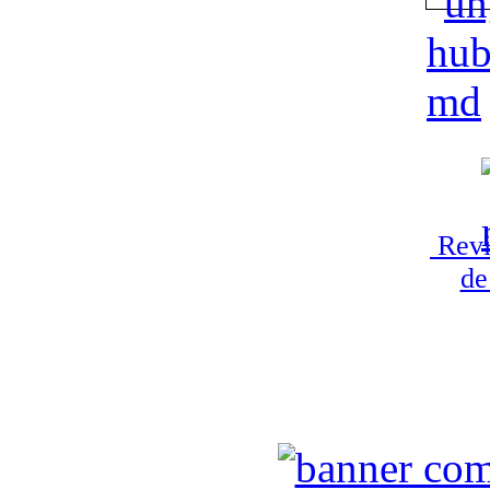
Revi
de