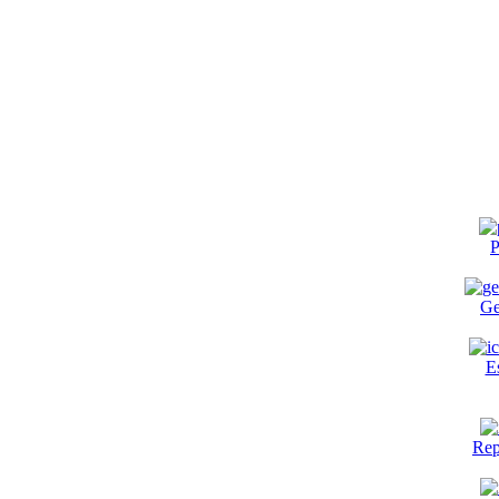
P
Ge
E
Rep