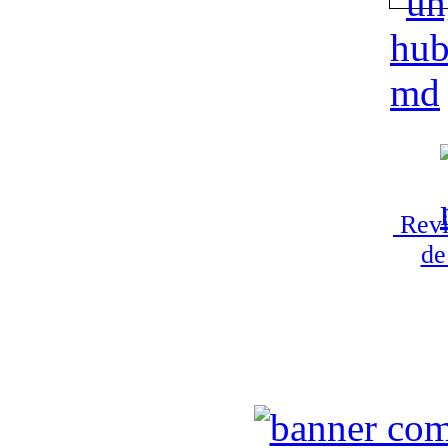
Revi
de