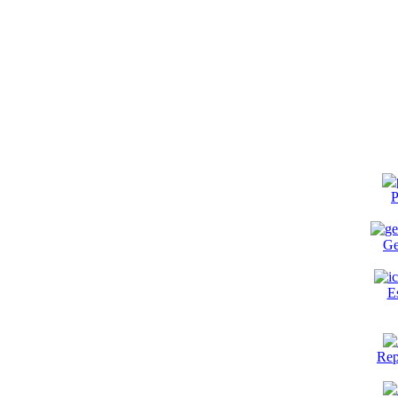
P
Ge
E
Rep