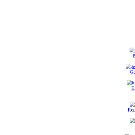
P
Ge
E
Rep