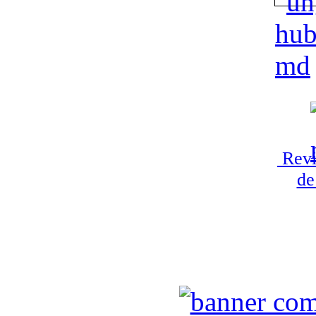
Revi
de