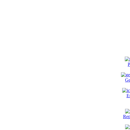
P
Ge
E
Rep