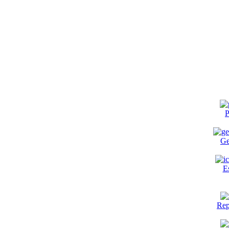
P
Ge
E
Rep