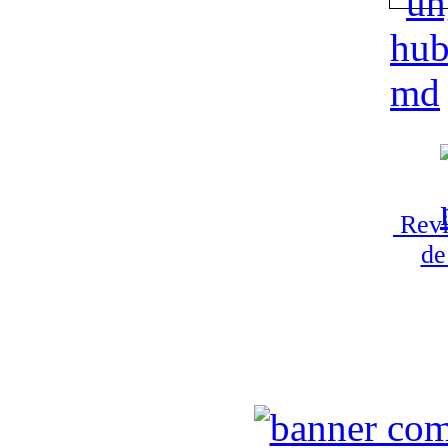
Revi
de