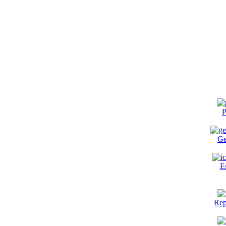
P
Ge
E
Rep