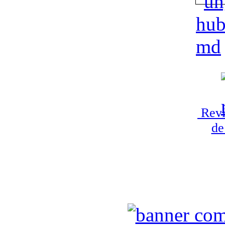
Revi
de