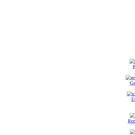
P
Ge
E
Rep