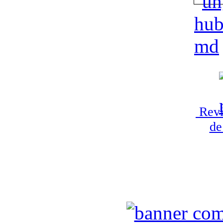
Revi
de