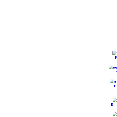
P
Ge
E
Rep