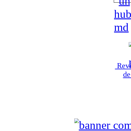
Revi
de