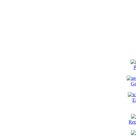
P
Ge
E
Rep