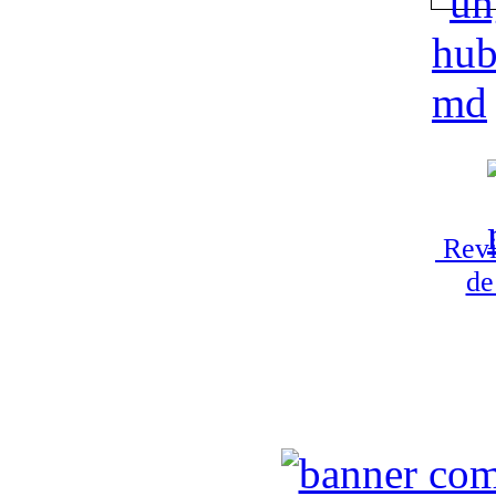
Revi
de