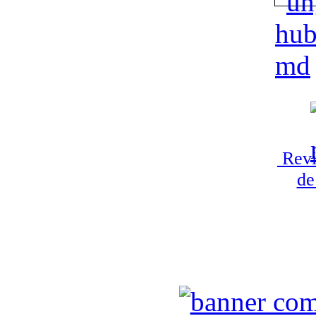
Revi
de