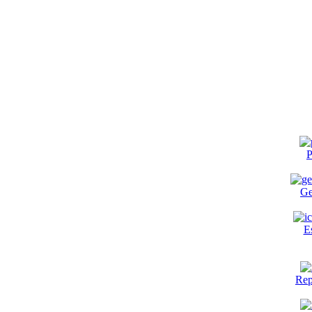
P
Ge
E
Rep