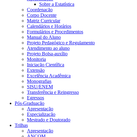
Sobre a Estatística
Coordenação
Corpo Docente
Matriz Curricular
Calendários e Horários
Formulários e Procedimentos
Manual do Aluno
Projeto Pedagógico e Regulamento
Atendimento ao aluno
Projeto Bolsa-auxílio
Monitoria
Iniciação Científica
Extensão
Excelência Acadêmica
Monografias
SISU/ENEM
Transferência e Reingresso
Egressos
Pós-Graduação
Apresentação
Especialização
Mestrado e Doutorado
Trilhas
Apresentação
ANCOM