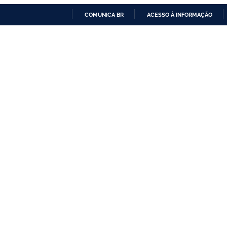
COMUNICA BR
ACESSO À INFORMAÇÃO
IR
PARA
O
CONTEÚDO