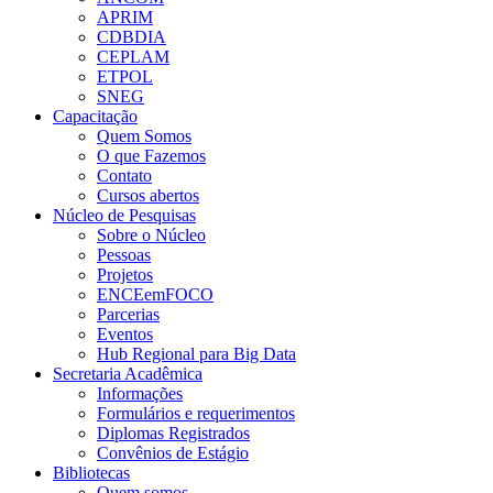
APRIM
CDBDIA
CEPLAM
ETPOL
SNEG
Capacitação
Quem Somos
O que Fazemos
Contato
Cursos abertos
Núcleo de Pesquisas
Sobre o Núcleo
Pessoas
Projetos
ENCEemFOCO
Parcerias
Eventos
Hub Regional para Big Data
Secretaria Acadêmica
Informações
Formulários e requerimentos
Diplomas Registrados
Convênios de Estágio
Bibliotecas
Quem somos