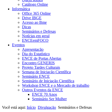
Catálogo Online
Informática
Office 365 Online
Drive IBGE
Acesso ao Bme
Dicas
Seminários e Defesas
Notícias em geral
ENCEemFOCO
Eventos
Apresentação
Dia do Estatístico
ENCE de Portas Abertas
Encontro GENERIS
Projeto Tardes Culturais
Semana de Iniciação Científica
Seminário ENCE
Seminário de Iniciação Científica
Workshop ENCE e o Mercado de trabalho
Outros Eventos da ENCE
ENCE 70 Anos
Seminário Ser Mulher
Você está aqui:
Início
Divulgação
Seminários e Defesas