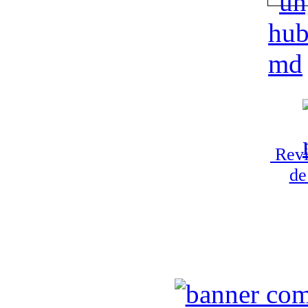
Revi
de