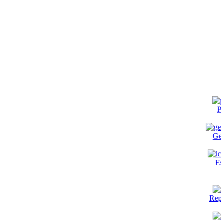
P
Ge
E
Rep